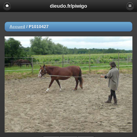
dieudo.fr/piwigo
Accueil
/
P1010427