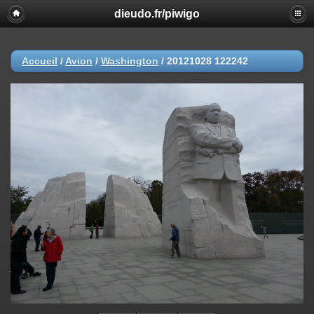
dieudo.fr/piwigo
Accueil
/
Avion
/
Washington
/
20121028 122242