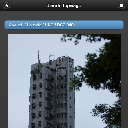
dieudo.fr/piwigo
Accueil
/
flostyle
/
HKG
/
DSC 3404