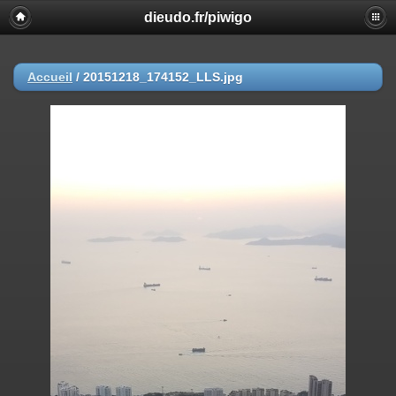
dieudo.fr/piwigo
Accueil
/
20151218_174152_LLS.jpg