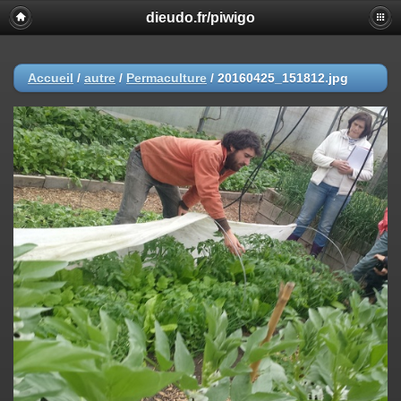
dieudo.fr/piwigo
Accueil
/
autre
/
Permaculture
/
20160425_151812.jpg