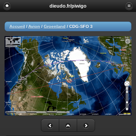
dieudo.fr/piwigo
Accueil
/
Avion
/
Groenland
/
CDG-SFO 3