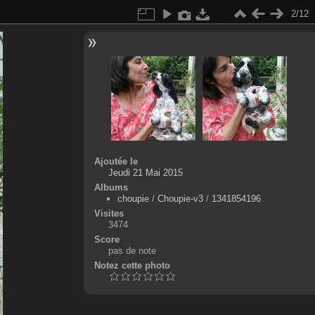
2/12
Ajoutée le
Jeudi 21 Mai 2015
Albums
choupie
/
Choupie-v3
/
1341854196
Visites
3474
Score
pas de note
Notez cette photo