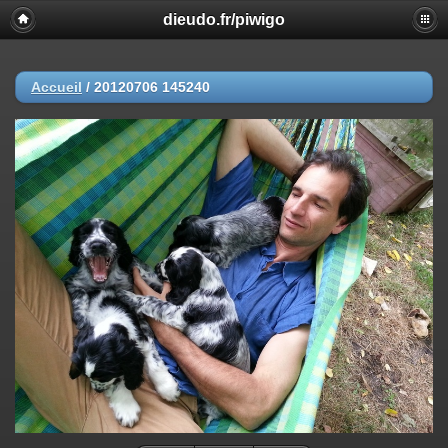
dieudo.fr/piwigo
Accueil
/
20120706 145240