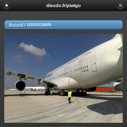
dieudo.fr/piwigo
Accueil
/
11042010805