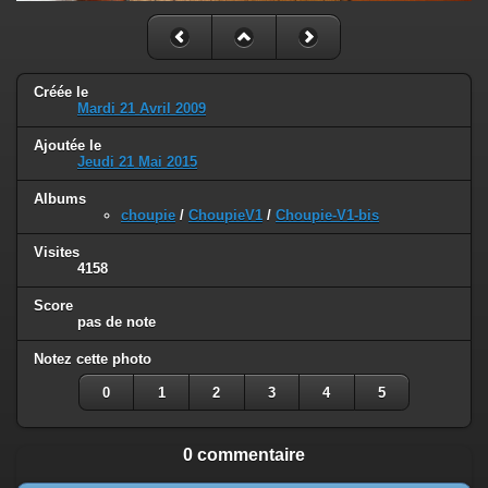
Créée le
Mardi 21 Avril 2009
Ajoutée le
Jeudi 21 Mai 2015
Albums
choupie
/
ChoupieV1
/
Choupie-V1-bis
Visites
4158
Score
pas de note
Notez cette photo
0
1
2
3
4
5
0 commentaire