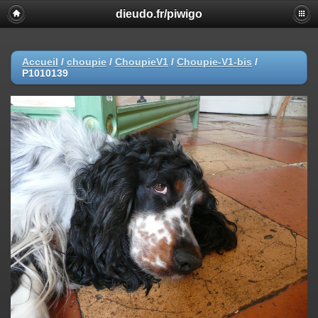
dieudo.fr/piwigo
Accueil
/
choupie
/
ChoupieV1
/
Choupie-V1-bis
/
P1010139