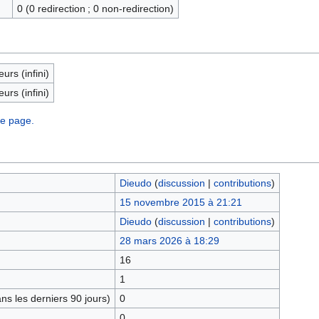
0 (0 redirection ; 0 non-redirection)
eurs (infini)
eurs (infini)
te page.
Dieudo
(
discussion
|
contributions
)
15 novembre 2015 à 21:21
Dieudo
(
discussion
|
contributions
)
28 mars 2026 à 18:29
16
1
s les derniers 90 jours)
0
0