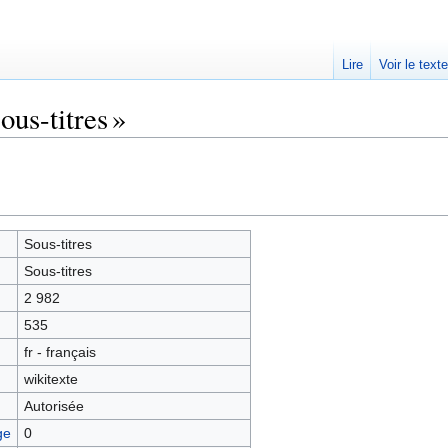
Lire
Voir le text
ous-titres »
Sous-titres
Sous-titres
2 982
535
fr - français
wikitexte
Autorisée
ge
0