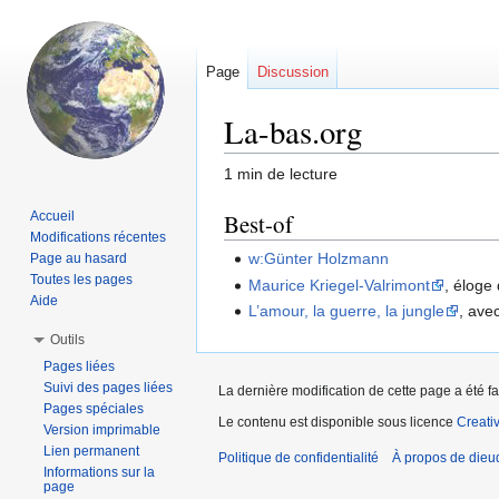
Page
Discussion
La-bas.org
1 min de lecture
Aller
Aller
Accueil
Best-of
Modifications récentes
à
à
w:Günter Holzmann
Page au hasard
la
la
Toutes les pages
Maurice Kriegel-Valrimont
, éloge
navigation
recherche
Aide
L’amour, la guerre, la jungle
, ave
Outils
Pages liées
Suivi des pages liées
La dernière modification de cette page a été fai
Pages spéciales
Le contenu est disponible sous licence
Creati
Version imprimable
Lien permanent
Politique de confidentialité
À propos de dieud
Informations sur la
page