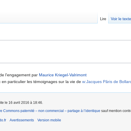
Lire
Voir le text
 de l'engagement par
Maurice Kriegel-Valrimont
c en particulier les témoignages sur la vie de
w:Jacques Pâris de Bollar
te le 16 avril 2016 à 18:46.
ve Commons paternité – non commercial – partage à l’identique
sauf mention contra
o.fr
Avertissements
Version mobile